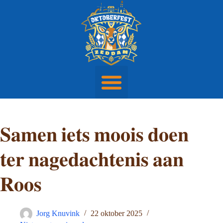
Woodies Stube
Veel gestelde vragen
𝐒𝐚𝐦𝐞𝐧 𝐢𝐞𝐭𝐬 𝐦𝐨𝐨𝐢𝐬 𝐝𝐨𝐞𝐧
𝐭𝐞𝐫 𝐧𝐚𝐠𝐞𝐝𝐚𝐜𝐡𝐭𝐞𝐧𝐢𝐬 𝐚𝐚𝐧
𝐑𝐨𝐨𝐬
Jorg Knuvink
22 oktober 2025