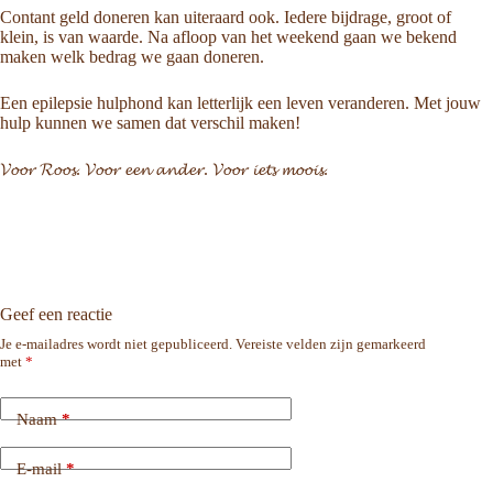
Contant geld doneren kan uiteraard ook. Iedere bijdrage, groot of
klein, is van waarde. Na afloop van het weekend gaan we bekend
maken welk bedrag we gaan doneren.
Een epilepsie hulphond kan letterlijk een leven veranderen. Met jouw
hulp kunnen we samen dat verschil maken!
𝓥𝓸𝓸𝓻 𝓡𝓸𝓸𝓼. 𝓥𝓸𝓸𝓻 𝓮𝓮𝓷 𝓪𝓷𝓭𝓮𝓻. 𝓥𝓸𝓸𝓻 𝓲𝓮𝓽𝓼 𝓶𝓸𝓸𝓲𝓼.
Geef een reactie
Je e-mailadres wordt niet gepubliceerd.
Vereiste velden zijn gemarkeerd
met
*
Naam
*
E-mail
*