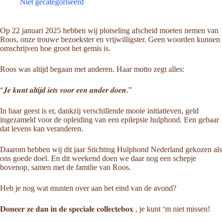
Niet gecategoriseerd
Op 22 januari 2025 hebben wij plotseling afscheid moeten nemen van
Roos, onze trouwe bezoekster en vrijwilligster. Geen woorden kunnen
omschrijven hoe groot het gemis is.
Roos was altijd begaan met anderen. Haar motto zegt alles:
“𝑱𝒆 𝒌𝒖𝒏𝒕 𝒂𝒍𝒕𝒊𝒋𝒅 𝒊𝒆𝒕𝒔 𝒗𝒐𝒐𝒓 𝒆𝒆𝒏 𝒂𝒏𝒅𝒆𝒓 𝒅𝒐𝒆𝒏.”
In haar geest is er, dankzij verschillende mooie initiatieven, geld
ingezameld voor de opleiding van een epilepsie hulphond. Een gebaar
dat levens kan veranderen.
Daarom hebben wij dit jaar Stichting Hulphond Nederland gekozen als
ons goede doel. En dit weekend doen we daar nog een schepje
bovenop, samen met de familie van Roos.
Heb je nog wat munten over aan het eind van de avond?
𝐃𝐨𝐧𝐞𝐞𝐫 𝐳𝐞 𝐝𝐚𝐧 𝐢𝐧 𝐝𝐞 𝐬𝐩𝐞𝐜𝐢𝐚𝐥𝐞 𝐜𝐨𝐥𝐥𝐞𝐜𝐭𝐞𝐛𝐨𝐱 , je kunt ‘m niet missen!